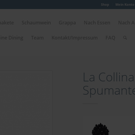
Shop
Mein Konto
pakete
Schaumwein
Grappa
Nach Essen
Nach A
ine Dining
Team
Kontakt/Impressum
FAQ
La Collina
Spumant