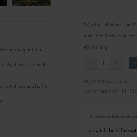
12,50
€
(Preis pro Liter:
16
inkl. 19 % MwSt.
zzgl.
Ver
45 vorrätig
lerischen Valpantena
I
gel gelegen hat es die
Flaschengröße in Liter: 0,
ine Kellerei erschaffen
Artikelnummer:
114101
n.
Zusätzliche Informatione
Zusätzliche Informa