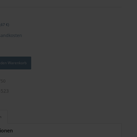
,67
€
)
sandkosten
n den Warenkorb
750
3523
n
tionen