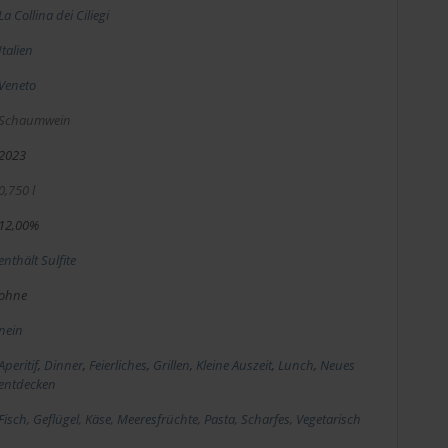
La Collina dei Ciliegi
Italien
Veneto
Schaumwein
2023
0,750 l
12,00%
enthält Sulfite
ohne
nein
Aperitif
,
Dinner
,
Feierliches
,
Grillen
,
Kleine Auszeit
,
Lunch
,
Neues
entdecken
Fisch
,
Geflügel
,
Käse
,
Meeresfrüchte
,
Pasta
,
Scharfes
,
Vegetarisch