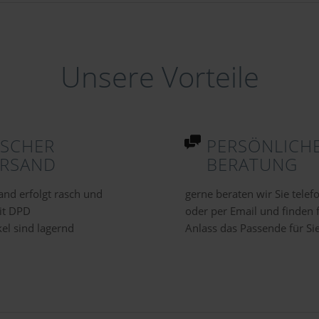
Unsere Vorteile
ASCHER
PERSÖNLICH
ERSAND
BERATUNG
and erfolgt rasch und
gerne beraten wir Sie telef
it DPD
oder per Email und finden 
kel sind lagernd
Anlass das Passende für Si