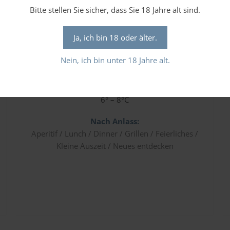
Bitte stellen Sie sicher, dass Sie 18 Jahre alt sind.
AUSBAU:
Stahltank
Ja, ich bin 18 oder älter.
GERUCH:
Nein, ich bin unter 18 Jahre alt.
Weiße Früchte
EMPF. TRINKTEMPERATUR:
6° – 8°C
Nach Anlass:
Aperitif / Lunch / Dinner / Grillen / Feierliches /
Kleine Auszeit / Neues entdecken