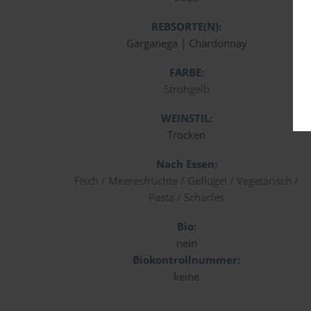
REBSORTE(N):
Garganega | Chardonnay
FARBE:
Strohgelb
WEINSTIL:
Trocken
Nach Essen:
Fisch / Meeresfrüchte / Geflügel / Vegetarisch /
Pasta / Scharfes
Bio:
nein
Biokontrollnummer:
keine