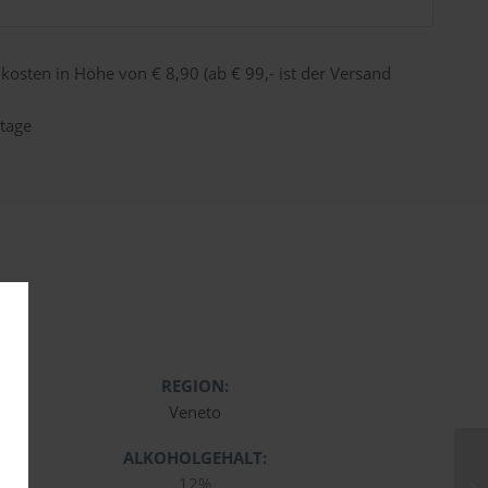
dkosten in Höhe von € 8,90 (ab € 99,- ist der Versand
tage
REGION:
Veneto
ALKOHOLGEHALT:
12%