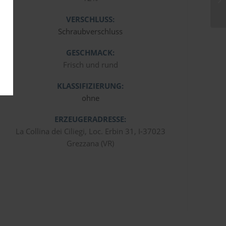
VERSCHLUSS:
Schraubverschluss
GESCHMACK:
Frisch und rund
KLASSIFIZIERUNG:
ohne
ERZEUGERADRESSE:
La Collina dei Ciliegi, Loc. Erbin 31, I-37023
Grezzana (VR)