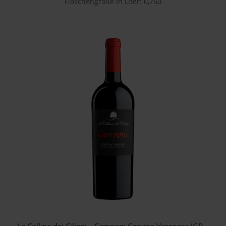
Flaschengröße in Liter: 0,750
La Collina dei Ciliegi – Camponi Corvina Veronese IGP –