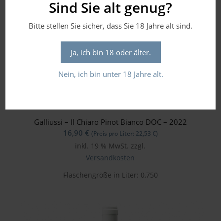
Sind Sie alt genug?
Bitte stellen Sie sicher, dass Sie 18 Jahre alt sind.
Ja, ich bin 18 oder älter.
Nein, ich bin unter 18 Jahre alt.
Galliussi – Il Chiaro Pinot Bianco DOC – 2022
16,90
€
(Preis pro Liter:
22,53
€
)
inkl. 19 % MwSt.
zzgl.
Versandkosten
Flaschengröße in Liter: 0,750