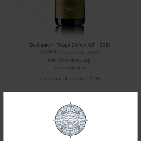
Bastianich – Vespa Bianco IGT – 2021
24,90
€
(Preis pro Liter:
33,20
€
)
inkl. 19 % MwSt.
zzgl.
Versandkosten
Flaschengröße in Liter: 0,750