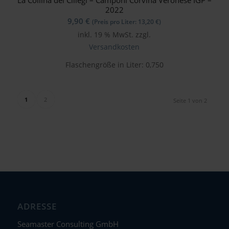
2022
9,90
€
(Preis pro Liter:
13,20
€
)
inkl. 19 % MwSt.
zzgl.
Versandkosten
Flaschengröße in Liter: 0,750
1
2
Seite 1 von 2
ADRESSE
Seamaster Consulting GmbH