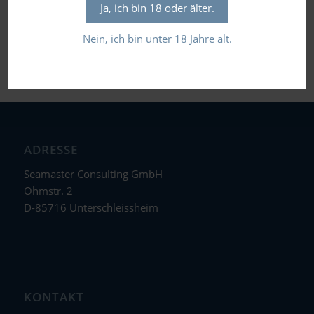
Ja, ich bin 18 oder älter.
Flaschengröße in Liter: 0,5
Nein, ich bin unter 18 Jahre alt.
ADRESSE
Seamaster Consulting GmbH
Ohmstr. 2
D-85716 Unterschleissheim
KONTAKT