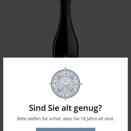
La Collina dei Ciliegi – Recioto d. Valpolicella DOCG –
Sind Sie alt genug?
2021
29,90
€
(Preis pro Liter:
59,80
€
)
Bitte stellen Sie sicher, dass Sie 18 Jahre alt sind.
inkl. 19 % MwSt.
zzgl.
Versandkosten