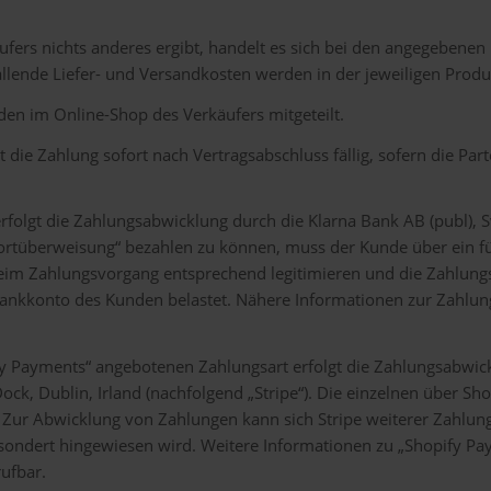
fers nichts anderes ergibt, handelt es sich bei den angegebenen 
allende Liefer- und Versandkosten werden in der jeweiligen Pro
n im Online-Shop des Verkäufers mitgeteilt.
 die Zahlung sofort nach Vertragsabschluss fällig, sofern die Part
erfolgt die Zahlungsabwicklung durch die Klarna Bank AB (publ)
ortüberweisung“ bezahlen zu können, muss der Kunde über ein f
beim Zahlungsvorgang entsprechend legitimieren und die Zahlung
ankkonto des Kunden belastet. Nähere Informationen zur Zahlun
fy Payments“ angebotenen Zahlungsart erfolgt die Zahlungsabwic
Dock, Dublin, Irland (nachfolgend „Stripe“). Die einzelnen über
Zur Abwicklung von Zahlungen kann sich Stripe weiterer Zahlung
sondert hingewiesen wird. Weitere Informationen zu „Shopify Pay
ufbar.