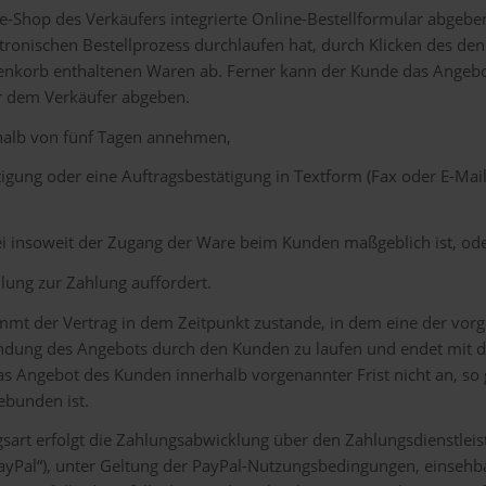
e-Shop des Verkäufers integrierte Online-Bestellformular abgebe
ronischen Bestellprozess durchlaufen hat, durch Klicken des den
enkorb enthaltenen Waren ab. Ferner kann der Kunde das Angebot
er dem Verkäufer abgeben.
halb von fünf Tagen annehmen,
igung oder eine Auftragsbestätigung in Textform (Fax oder E-Mail
ei insoweit der Zugang der Ware beim Kunden maßgeblich ist, od
ung zur Zahlung auffordert.
t der Vertrag in dem Zeitpunkt zustande, in dem eine der vorgena
ung des Angebots durch den Kunden zu laufen und endet mit dem
 Angebot des Kunden innerhalb vorgenannter Frist nicht an, so g
ebunden ist.
t erfolgt die Zahlungsabwicklung über den Zahlungsdienstleister 
yPal“), unter Geltung der PayPal-Nutzungsbedingungen, einsehb