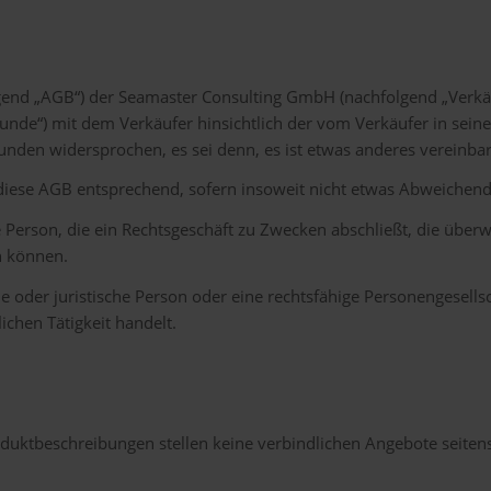
nd „AGB“) der Seamaster Consulting GmbH (nachfolgend „Verkäufe
nde“) mit dem Verkäufer hinsichtlich der vom Verkäufer in sein
den widersprochen, es sei denn, es ist etwas anderes vereinbar
diese AGB entsprechend, sofern insoweit nicht etwas Abweichende
e Person, die ein Rechtsgeschäft zu Zwecken abschließt, die über
n können.
 oder juristische Person oder eine rechtsfähige Personengesellsc
chen Tätigkeit handelt.
duktbeschreibungen stellen keine verbindlichen Angebote seiten