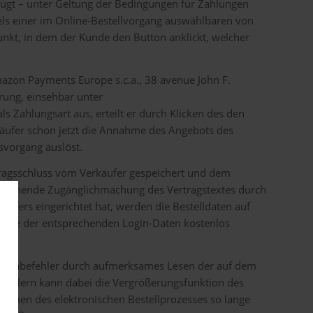
rfügt – unter Geltung der Bedingungen für Zahlungen
tels einer im Online-Bestellvorgang auswählbaren von
nkt, in dem der Kunde den Button anklickt, welcher
azon Payments Europe s.c.a., 38 avenue John F.
ung, einsehbar unter
Zahlungsart aus, erteilt er durch Klicken des den
käufer schon jetzt die Annahme des Angebots des
svorgang auslöst.
tragsschluss vom Verkäufer gespeichert und dem
nausgehende Zugänglichmachung des Vertragstextes durch
ufers eingerichtet hat, werden die Bestelldaten auf
gabe der entsprechenden Login-Daten kostenlos
 Eingabefehler durch aufmerksames Lesen der auf dem
efehlern kann dabei die Vergrößerungsfunktion des
Rahmen des elektronischen Bestellprozesses so lange