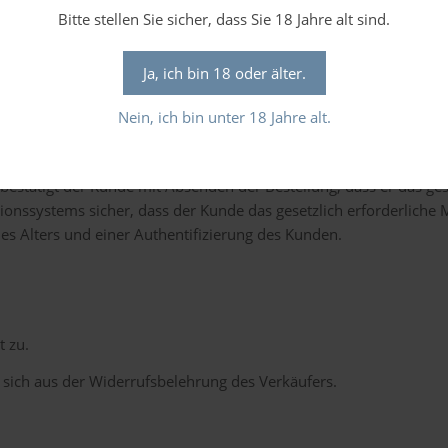
eren, bis er den Button anklickt, welcher den Bestellvorgang absc
Bitte stellen Sie sicher, dass Sie 18 Jahre alt sind.
 zur Verfügung.
Ja, ich bin 18 oder älter.
n der Regel per E-Mail und automatisierter Bestellabwicklung sta
nd ist, so dass unter dieser Adresse die vom Verkäufer versand
Nein, ich bin unter 18 Jahre alt.
ellen, dass alle vom Verkäufer oder von diesem mit der Bestellab
estätigt der Kunde mit Absenden der Bestellung, dass er das geset
ationssystems sicher, dass der Kunde das gesetzlich erforderliche
des Alters und einer Authentifizierung des Kunden.
t zu.
sich aus der Widerrufsbelehrung des Verkäufers.