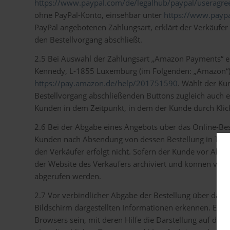
https://www.paypal.com/de/legalhub/paypal/useragree
ohne PayPal-Konto, einsehbar unter
https://www.paypa
PayPal angebotenen Zahlungsart, erklärt der Verkäufer
den Bestellvorgang abschließt.
2.5 Bei Auswahl der Zahlungsart „Amazon Payments“ er
Kennedy, L-1855 Luxemburg (im Folgenden: „Amazon“)
https://pay.amazon.de/help/201751590
. Wählt der Ku
Bestellvorgang abschließenden Buttons zugleich auch e
Kunden in dem Zeitpunkt, in dem der Kunde durch Klic
2.6 Bei der Abgabe eines Angebots über das Online-Be
Kunden nach Absendung von dessen Bestellung in Textfo
den Verkäufer erfolgt nicht. Sofern der Kunde vor Abse
der Website des Verkäufers archiviert und können vo
abgerufen werden.
2.7 Vor verbindlicher Abgabe der Bestellung über das
Bildschirm dargestellten Informationen erkennen. Ein 
Browsers sein, mit deren Hilfe die Darstellung auf de