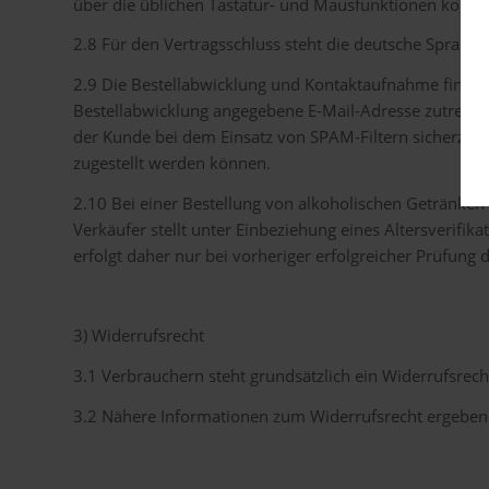
über die üblichen Tastatur- und Mausfunktionen korrigi
2.8 Für den Vertragsschluss steht die deutsche Sprache
2.9 Die Bestellabwicklung und Kontaktaufnahme finden i
Bestellabwicklung angegebene E-Mail-Adresse zutreffe
der Kunde bei dem Einsatz von SPAM-Filtern sicherzust
zugestellt werden können.
2.10 Bei einer Bestellung von alkoholischen Getränken b
Verkäufer stellt unter Einbeziehung eines Altersverifik
erfolgt daher nur bei vorheriger erfolgreicher Prüfung 
3) Widerrufsrecht
3.1 Verbrauchern steht grundsätzlich ein Widerrufsrech
3.2 Nähere Informationen zum Widerrufsrecht ergeben 