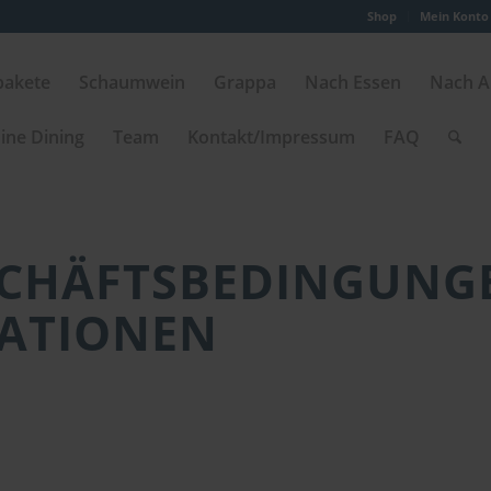
Shop
Mein Konto
pakete
Schaumwein
Grappa
Nach Essen
Nach A
ine Dining
Team
Kontakt/Impressum
FAQ
SCHÄFTSBEDINGUNG
ATIONEN