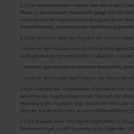
2.2 Der Kunde kann das Angebot über das in den Onlin
Waren in den virtuellen Warenkorb gelegt und den elekt
verbindliches Vertragsangebot in Bezug auf die im War
Kontaktformular, postalisch oder telefonisch gegenüb
2.3 Der Verkäufer kann das Angebot des Kunden inner
– indem er dem Kunden eine schriftliche Auftragsbestät
Auftragsbestätigung beim Kunden maßgeblich ist, oder
– indem er dem Kunden die bestellte Ware liefert, wob
– indem er den Kunden nach Abgabe von dessen Bestell
Liegen mehrere der vorgenannten Alternativen vor, komm
Annahme des Angebots beginnt am Tag nach der Absend
Absendung des Angebots folgt. Nimmt der Verkäufer das
dass der Kunde nicht mehr an seine Willenserklärung g
2.4 Bei Auswahl einer von PayPal angebotenen Zahlungsar
Boulevard Royal, L-2449 Luxemburg (im Folgenden: „Pa