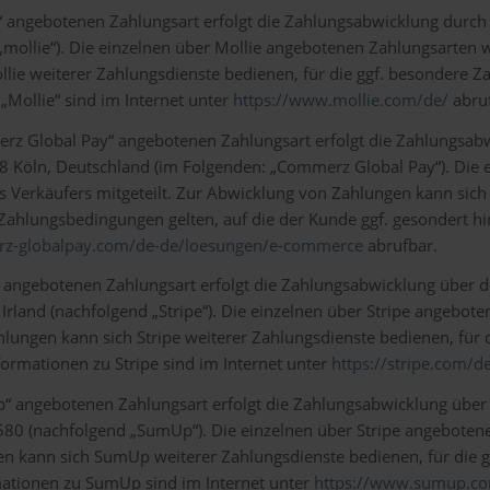
 angebotenen Zahlungsart erfolgt die Zahlungsabwicklung durch d
„mollie“). Die einzelnen über Mollie angebotenen Zahlungsarte
lie weiterer Zahlungsdienste bedienen, für die ggf. besondere Z
„Mollie“ sind im Internet unter
https://www.mollie.com/de/
abruf
erz Global Pay“ angebotenen Zahlungsart erfolgt die Zahlungsab
 Köln, Deutschland (im Folgenden: „Commerz Global Pay“). Die
erkäufers mitgeteilt. Zur Abwicklung von Zahlungen kann sich 
e Zahlungsbedingungen gelten, auf die der Kunde ggf. gesondert
z-globalpay.com/de-de/loesungen/e-commerce
abrufbar.
“ angebotenen Zahlungsart erfolgt die Zahlungsabwicklung über d
 Irland (nachfolgend „Stripe“). Die einzelnen über Stripe angeb
hlungen kann sich Stripe weiterer Zahlungsdienste bedienen, für 
ormationen zu Stripe sind im Internet unter
https://stripe.com/d
“ angebotenen Zahlungsart erfolgt die Zahlungsabwicklung über 
 K580 (nachfolgend „SumUp“). Die einzelnen über Stripe angebo
en kann sich SumUp weiterer Zahlungsdienste bedienen, für die 
mationen zu SumUp sind im Internet unter
https://www.sumup.co