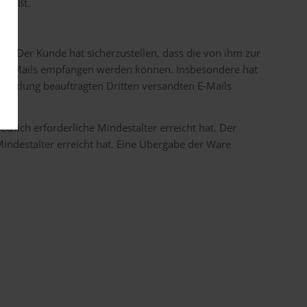
hließt.
tt. Der Kunde hat sicherzustellen, dass die von ihm zur
ten E-Mails empfangen werden können. Insbesondere hat
wicklung beauftragten Dritten versandten E-Mails
zlich erforderliche Mindestalter erreicht hat. Der
 Mindestalter erreicht hat. Eine Übergabe der Ware