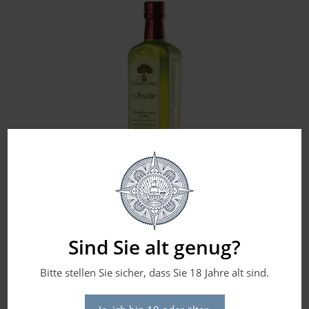
Sind Sie alt genug?
Cutrera – Frescolio Olio Extra Vergine – 2024
19,90
€
(Preis pro Liter:
39,80
€
)
Bitte stellen Sie sicher, dass Sie 18 Jahre alt sind.
inkl. 19 % MwSt.
zzgl.
Versandkosten