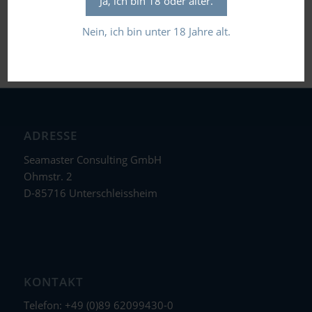
Ja, ich bin 18 oder älter.
Flaschengröße in Liter: 0,5
Nein, ich bin unter 18 Jahre alt.
ADRESSE
Seamaster Consulting GmbH
Ohmstr. 2
D-85716 Unterschleissheim
KONTAKT
Telefon: +49 (0)89 62099430-0