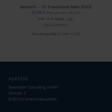
Berlucchi – ´61 Franciacorta Satèn DOCG
22,90
€
(Preis pro Liter:
30,53
€
)
inkl. 19 % MwSt.
zzgl.
Versandkosten
Flaschengröße in Liter: 0,750
ADRESSE
Seamaster Consulting GmbH
Ohmstr. 2
D-85716 Unterschleissheim