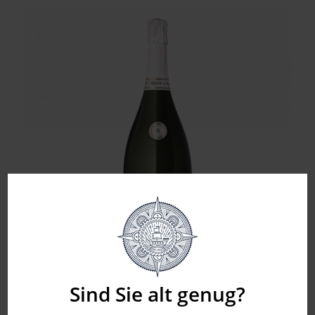
Sind Sie alt genug?
Berlucchi – ´61 Franciacorta Rosé DOCG – Magnum
57,90
€