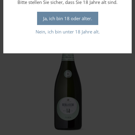
Bitte stellen Sie sicher, dass Sie 18 Jahre alt sind.
inkl. 19 % MwSt.
zzgl.
Versandkosten
Ja, ich bin 18 oder älter.
Nein, ich bin unter 18 Jahre alt.