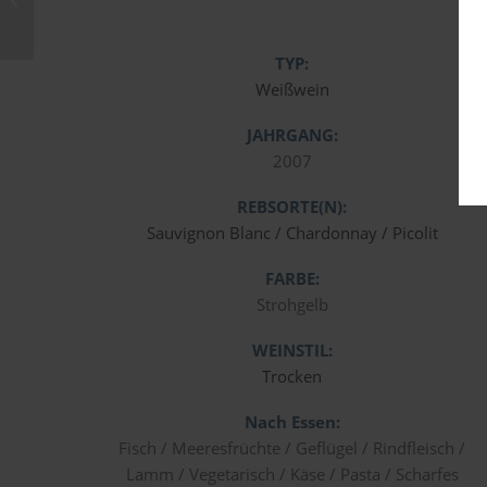
Superiore DOC – 2022
TYP:
Weißwein
JAHRGANG:
2007
REBSORTE(N):
Sauvignon Blanc / Chardonnay / Picolit
FARBE:
Strohgelb
WEINSTIL:
Trocken
Nach Essen:
Fisch / Meeresfrüchte / Geflügel / Rindfleisch /
Lamm / Vegetarisch / Käse / Pasta / Scharfes