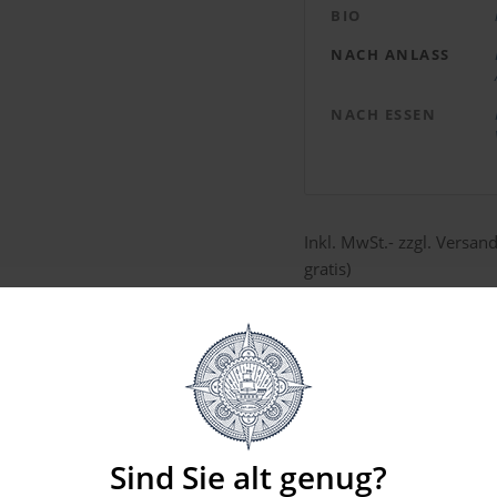
BIO
NACH ANLASS
NACH ESSEN
Inkl. MwSt.- zzgl. Versan
gratis)
Versanddauer 1 – 4 Werk
Steckbrief
Sind Sie alt genug?