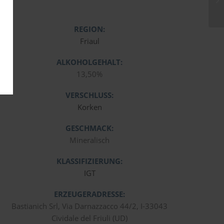
REGION:
Friaul
ALKOHOLGEHALT:
13,50%
VERSCHLUSS:
Korken
GESCHMACK:
Mineralisch
KLASSIFIZIERUNG:
IGT
ERZEUGERADRESSE:
Bastianich Srl, Via Darnazzacco 44/2, I-33043
Cividale del Friuli (UD)