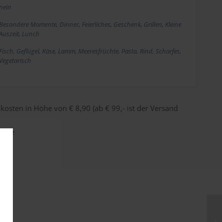
nein
Besondere Momente
,
Dinner
,
Feierliches
,
Geschenk
,
Grillen
,
Kleine
Auszeit
,
Lunch
Fisch
,
Geflügel
,
Käse
,
Lamm
,
Meeresfrüchte
,
Pasta
,
Rind
,
Scharfes
,
Vegetarisch
dkosten in Höhe von € 8,90 (ab € 99,- ist der Versand
tage