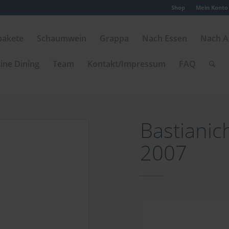
Shop
Mein Konto
pakete
Schaumwein
Grappa
Nach Essen
Nach A
ine Dining
Team
Kontakt/Impressum
FAQ
Bastianic
2007