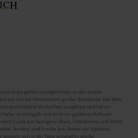
ezia Giulia gehört unangefochten zu den besten
erfreut sich bei Weinkennern großer Beliebtheit. Der Wein
 und anschließend im Holzfass ausgebaut und hat ein
ie Farbe ist strohgelb und wird von goldenen Reflexen
ndere Cuvée aus Sauvignon Blanc, Chardonnay und Picolit
lität, Struktur und Frische aus. Noten von Aprikose,
 spiegeln sich in der Nase angenehm wieder.