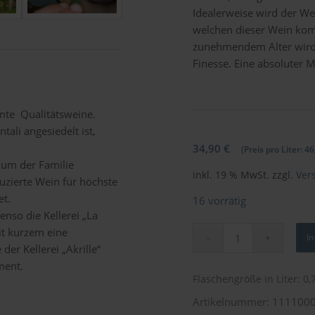
Idealerweise wird der Wei
welchen dieser Wein komb
zunehmendem Alter wird 
Finesse. Eine absoluter
mte Qualitätsweine.
tali angesiedelt ist,
34,90
€
(Preis pro Liter:
46
ium der Familie
inkl. 19 % MwSt.
zzgl.
Ver
uzierte Wein für höchste
et.
16 vorrätig
enso die Kellerei „La
it kurzem eine
I
der Kellerei „Akrille“
ment.
Flaschengröße in Liter: 0,
Artikelnummer:
111100