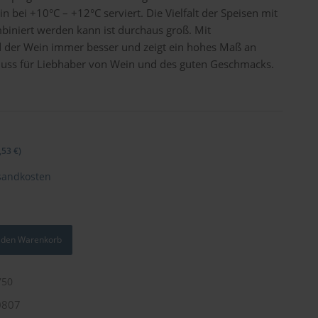
n bei +10°C – +12°C serviert. Die Vielfalt der Speisen mit
iniert werden kann ist durchaus groß. Mit
der Wein immer besser und zeigt ein hohes Maß an
 Muss für Liebhaber von Wein und des guten Geschmacks.
,53
€
)
sandkosten
n den Warenkorb
750
0807