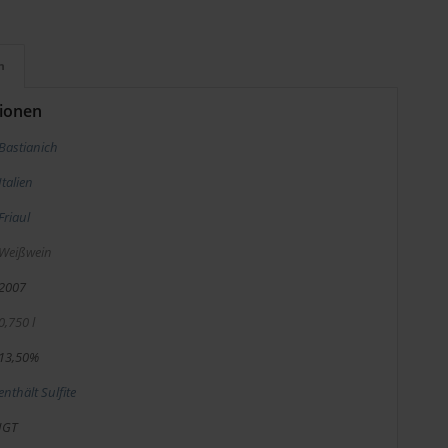
n
tionen
Bastianich
Italien
Friaul
Weißwein
2007
0,750 l
13,50%
enthält Sulfite
IGT