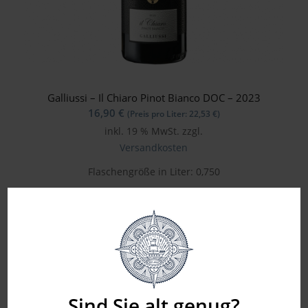
Galliussi – Il Chiaro Pinot Bianco DOC – 2023
16,90
€
(Preis pro Liter:
22,53
€
)
inkl. 19 % MwSt.
zzgl.
Versandkosten
Flaschengröße in Liter: 0,750
Sind Sie alt genug?