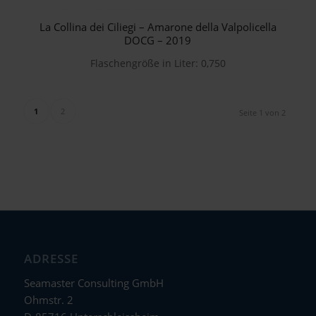
La Collina dei Ciliegi – Amarone della Valpolicella
DOCG – 2019
Flaschengröße in Liter: 0,750
1
2
Seite 1 von 2
ADRESSE
Seamaster Consulting GmbH
Ohmstr. 2