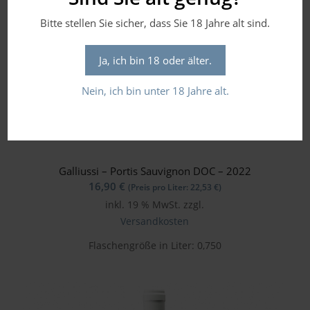
Bitte stellen Sie sicher, dass Sie 18 Jahre alt sind.
Ja, ich bin 18 oder älter.
Nein, ich bin unter 18 Jahre alt.
Galliussi – Portis Sauvignon DOC – 2022
16,90
€
(Preis pro Liter:
22,53
€
)
inkl. 19 % MwSt.
zzgl.
Versandkosten
Flaschengröße in Liter: 0,750