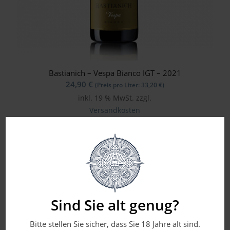
Bastianich – Vespa Bianco IGT – 2021
24,90
€
(Preis pro Liter:
33,20
€
)
inkl. 19 % MwSt.
zzgl.
Versandkosten
Flaschengröße in Liter: 0,750
Sind Sie alt genug?
Bitte stellen Sie sicher, dass Sie 18 Jahre alt sind.