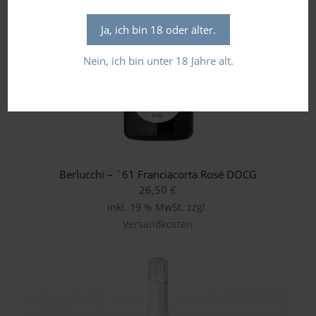
Ja, ich bin 18 oder älter.
Nein, ich bin unter 18 Jahre alt.
Berlucchi – ´61 Franciacorta Rosé DOCG
26,50
€
inkl. 19 % MwSt.
zzgl.
Versandkosten