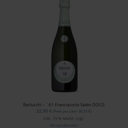
Berlucchi – ´61 Franciacorta Satèn DOCG
22,90
€
(Preis pro Liter:
30,53
€
)
inkl. 19 % MwSt.
zzgl.
Versandkosten