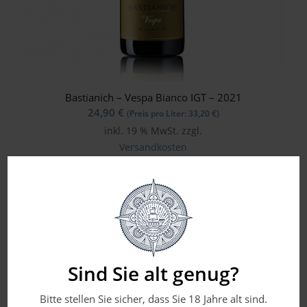
Bastianich – Vespa Bianco IGT – 2021
24,90
€
(Preis pro Liter:
33,20
€
)
inkl. 19 % MwSt.
zzgl.
Versandkosten
Flaschengröße in Liter: 0,750
Sind Sie alt genug?
Bitte stellen Sie sicher, dass Sie 18 Jahre alt sind.