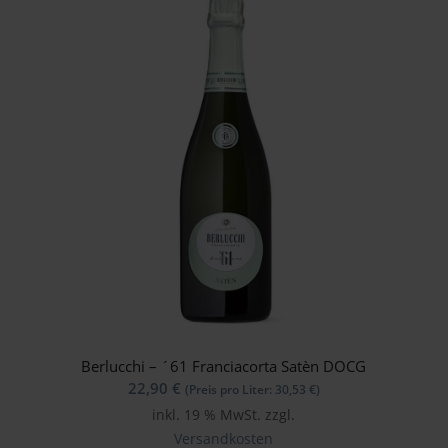
Berlucchi – ´61 Franciacorta Satèn DOCG
22,90
€
(Preis pro Liter:
30,53
€
)
inkl. 19 % MwSt.
zzgl.
Versandkosten