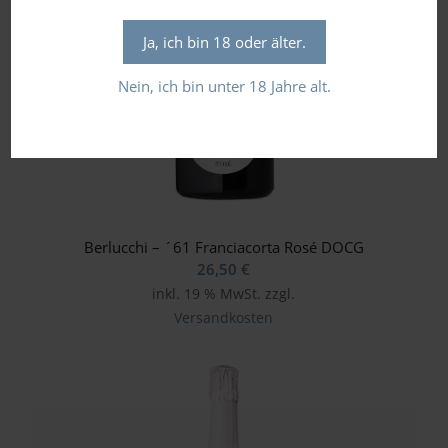
Ja, ich bin 18 oder älter.
Nein, ich bin unter 18 Jahre alt.
Berlucchi – ´61 Franciacorta Rosé DOCG
26,50
€
inkl. 19 % MwSt.
zzgl.
Versandkosten