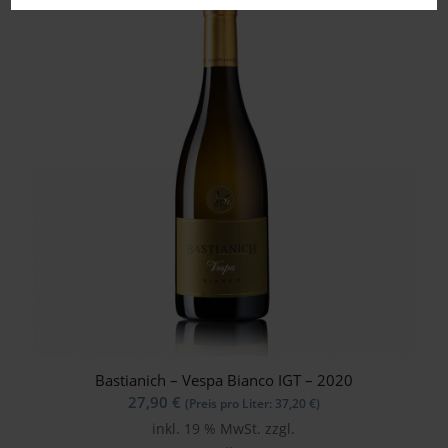
Bastianich – Vespa Bianco IGT – 2020
27,90
€
(Preis pro Liter:
37,20
€
)
inkl. 19 % MwSt.
zzgl.