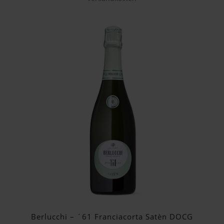
Berlucchi – ´61 Franciacorta Satèn DOCG