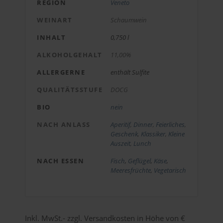
REGION
Veneto
WEINART
Schaumwein
INHALT
0,750 l
ALKOHOLGEHALT
11,00%
ALLERGERNE
enthält Sulfite
QUALITÄTSSTUFE
DOCG
BIO
nein
NACH ANLASS
Aperitif
,
Dinner
,
Feierliches
,
Geschenk
,
Klassiker
,
Kleine
Auszeit
,
Lunch
NACH ESSEN
Fisch
,
Geflügel
,
Käse
,
Meeresfrüchte
,
Vegetarisch
Inkl. MwSt.- zzgl. Versandkosten in Höhe von €