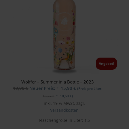
Angebot!
Wölffer – Summer in a Bottle – 2023
Ursprünglicher
Aktueller
19,90
€
Neuer Preis:
15,90
€
(Preis pro Liter:
Preis
Preis
13,27
€
10,60
€
)
war:
ist:
inkl. 19 % MwSt.
zzgl.
19,90 €
15,90 €.
Versandkosten
Flaschengröße in Liter: 1,5