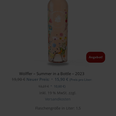
Angebot!
Wölffer – Summer in a Bottle – 2023
Ursprünglicher
Aktueller
19,90
€
Neuer Preis:
15,90
€
(Preis pro Liter:
Preis
Preis
13,27
€
10,60
€
)
war:
ist:
inkl. 19 % MwSt.
zzgl.
19,90 €
15,90 €.
Versandkosten
Flaschengröße in Liter: 1,5