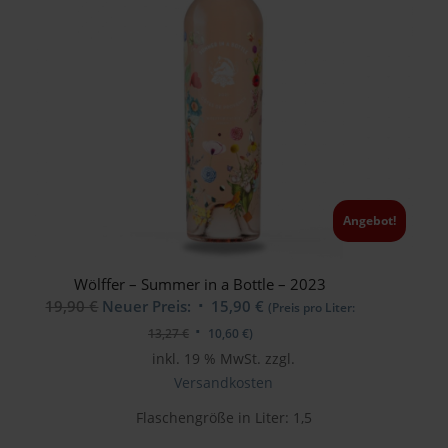
Angebot!
Wölffer – Summer in a Bottle – 2023
Ursprünglicher
Aktueller
19,90
€
Neuer Preis:
15,90
€
(Preis pro Liter:
Preis
Preis
13,27
€
10,60
€
)
war:
ist:
inkl. 19 % MwSt.
zzgl.
19,90 €
15,90 €.
Versandkosten
Flaschengröße in Liter: 1,5