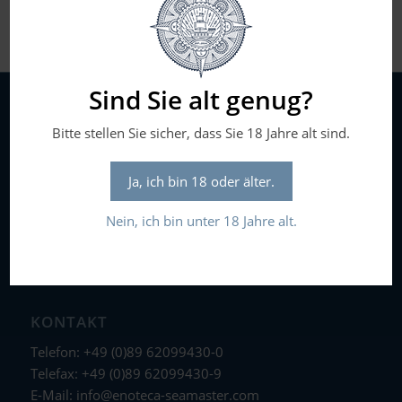
Sind Sie alt genug?
ADRESSE
Bitte stellen Sie sicher, dass Sie 18 Jahre alt sind.
Seamaster Consulting GmbH
Ja, ich bin 18 oder älter.
Ohmstr. 2
D-85716 Unterschleissheim
Nein, ich bin unter 18 Jahre alt.
KONTAKT
Telefon: +49 (0)89 62099430-0
Telefax: +49 (0)89 62099430-9
E-Mail:
info@enoteca-seamaster.com