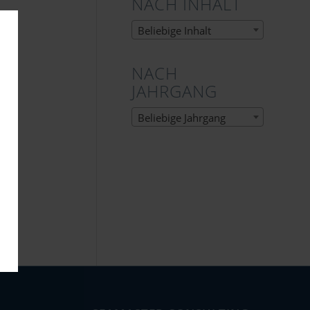
NACH INHALT
Beliebige Inhalt
NACH
JAHRGANG
Beliebige Jahrgang