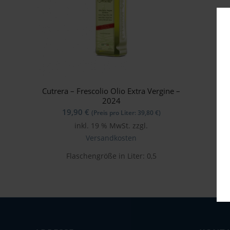
Cutrera – Frescolio Olio Extra Vergine –
2024
19,90
€
(Preis pro Liter:
39,80
€
)
inkl. 19 % MwSt.
zzgl.
Versandkosten
Flaschengröße in Liter: 0,5