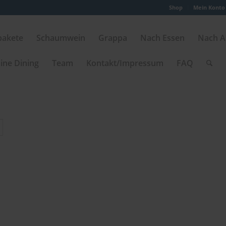
Shop
Mein Konto
pakete
Schaumwein
Grappa
Nach Essen
Nach A
ine Dining
Team
Kontakt/Impressum
FAQ