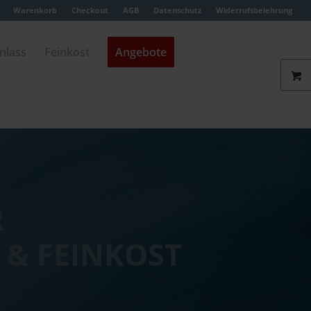
Warenkorb
Checkout
AGB
Datenschutz
Widerrufsbelehrung
nlass
Feinkost
Angebote
R
 & FEINKOST