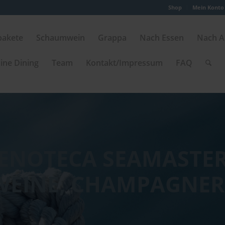
Shop
Mein Konto
pakete
Schaumwein
Grappa
Nach Essen
Nach A
ine Dining
Team
Kontakt/Impressum
FAQ
ENOTECA SEAMASTE
WEINE, CHAMPAGNER