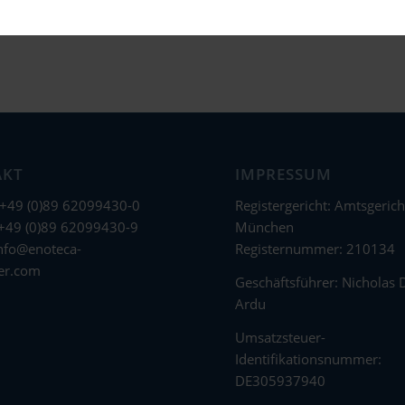
AKT
IMPRESSUM
 +49 (0)89 62099430-0
Registergericht: Amtsgerich
 +49 (0)89 62099430-9
München
nfo@enoteca-
Registernummer: 210134
er.com
Geschäftsführer: Nicholas 
Ardu
Umsatzsteuer-
Identifikationsnummer:
DE305937940