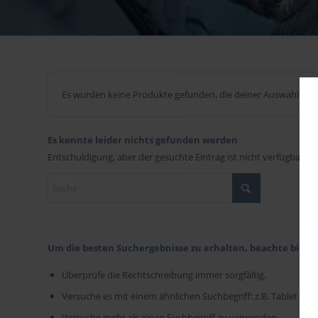
Es wurden keine Produkte gefunden, die deiner Auswahl ent
Es konnte leider nichts gefunden werden
Entschuldigung, aber der gesuchte Eintrag ist nicht verfügbar. W
Um die besten Suchergebnisse zu erhalten, beachte bitte 
Überprüfe die Rechtschreibung immer sorgfältig.
Versuche es mit einem ähnlichen Suchbegriff: z.B. Tablet ans
Versuche mehr als einen Suchbegriff zu verwenden.