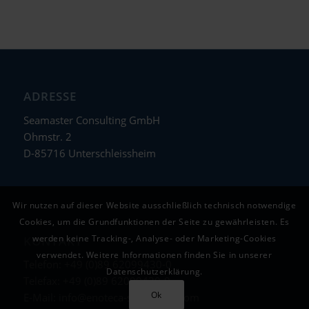
ADRESSE
Seamaster Consulting GmbH
Ohmstr. 2
D-85716 Unterschleissheim
Wir nutzen auf dieser Website ausschließlich technisch notwendige
Cookies, um die Grundfunktionen der Seite zu gewährleisten. Es
werden keine Tracking-, Analyse- oder Marketing-Cookies
KONTAKT
verwendet. Weitere Informationen finden Sie in unserer
Telefon: +49 (0)89 62099430-0
Datenschutzerklärung.
Telefax: +49 (0)89 62099430-9
Ok
E-Mail:
info@enoteca-seamaster.com